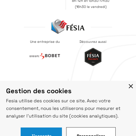
8h-12h et 13h30-17h30
(16h30 le vendredi)
Une entreprise du
Découvrez aussi
Recrutement
Société
Gestion des cookies
Catalogues
Actus
Contact
Fesia utilise des cookies sur ce site. Avec votre
consentement, nous les utiliserons pour mesurer et
analyser l'utilisation du site (cookies analytiques).
© Fésia 2021
Mentions légales
Politique de confidentialité
J'accepte
Personnaliser