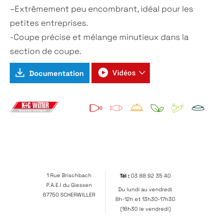
–
Extrêmement peu encombrant, idéal pour les
petites entreprises
.
-C
oupe précise et mélange minutieux dans la
section de coupe.
Documentation
Vidéos
1 Rue Brischbach
Tél :
03 88 92 35 40
P.A.E.I du Giessen
Du lundi au vendredi
67750 SCHERWILLER
8h-12h et 13h30-17h30
(16h30 le vendredi)