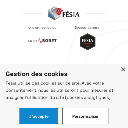
Une entreprise du
Découvrez aussi
Recrutement
Société
Gestion des cookies
Catalogues
Actus
Contact
Fesia utilise des cookies sur ce site. Avec votre
consentement, nous les utiliserons pour mesurer et
analyser l'utilisation du site (cookies analytiques).
© Fésia 2021
Mentions légales
Politique de confidentialité
J'accepte
Personnaliser
Intéressé par nos produits
Nous contacter
?
CGV