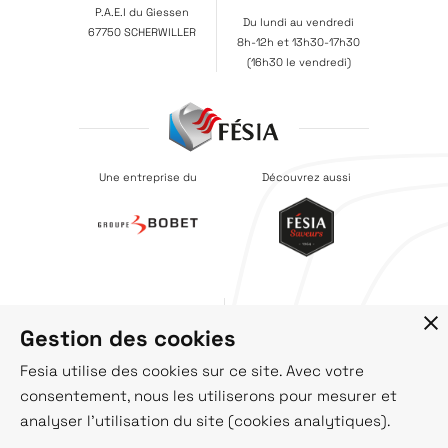
P.A.E.I du Giessen
Du lundi au vendredi
67750 SCHERWILLER
8h-12h et 13h30-17h30
(16h30 le vendredi)
Une entreprise du
Découvrez aussi
Recrutement
Société
Gestion des cookies
Catalogues
Actus
Contact
Fesia utilise des cookies sur ce site. Avec votre
consentement, nous les utiliserons pour mesurer et
analyser l'utilisation du site (cookies analytiques).