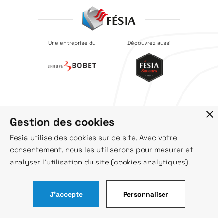
Une entreprise du
Découvrez aussi
Recrutement
Société
Gestion des cookies
Catalogues
Actus
Contact
Fesia utilise des cookies sur ce site. Avec votre
consentement, nous les utiliserons pour mesurer et
analyser l'utilisation du site (cookies analytiques).
© Fésia 2021
Mentions légales
Politique de confidentialité
J'accepte
Personnaliser
Intéressé par nos produits
Nous contacter
?
CGV