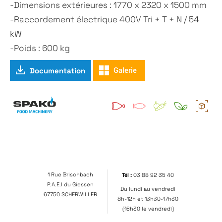
-Dimensions extérieures : 1770 x 2320 x 1500 mm
-Raccordement électrique 400V Tri + T + N / 54
kW
-Poids : 600 kg
Documentation
Galerie
1 Rue Brischbach
Tél :
03 88 92 35 40
P.A.E.I du Giessen
Du lundi au vendredi
67750 SCHERWILLER
8h-12h et 13h30-17h30
(16h30 le vendredi)